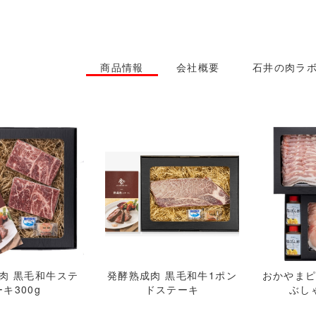
商品情報
会社概要
石井の肉ラ
肉 黒毛和牛ステ
発酵熟成肉 黒毛和牛1ポン
おかやま
ーキ300g
ドステーキ
ぶし