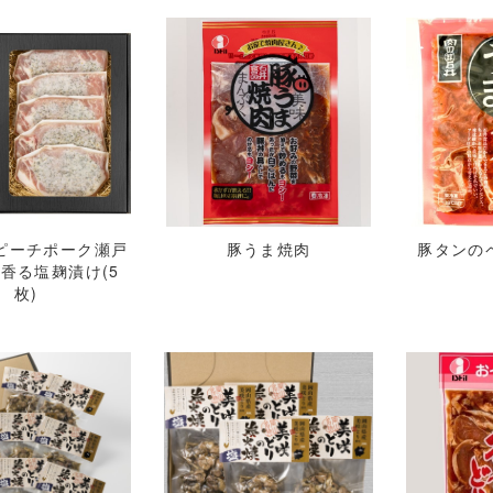
ピーチポーク瀬戸
豚うま焼肉
豚タンの
香る塩麹漬け(5
枚)