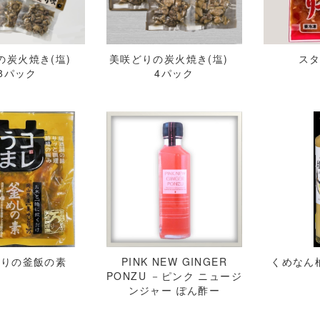
の炭火焼き(塩)
美咲どりの炭火焼き(塩)
ス
8パック
4パック
どりの釜飯の素
PINK NEW GINGER
くめなん
PONZU －ピンク ニュージ
ンジャー ぽん酢ー