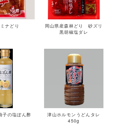
タミナどり
岡山県産森林どり 砂ズリ
黒胡椒塩ダレ
柚子の塩ぽん酢
津山ホルモンうどんタレ
450g