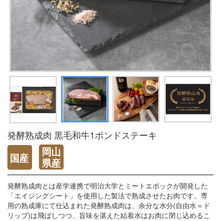
発酵熟成肉 黒毛和牛1ポンドステーキ
発酵熟成肉とは産学連携で明治大学とミートエポックが開発した
「エイジングシート」を使用した製法で熟成させたお肉です。専
用の熟成庫にて仕込まれた発酵熟成肉は、余分な水分(自由水＝ド
リップ)は飛ばしつつ、旨味を湛えた結着水はお肉に閉じ込めるこ