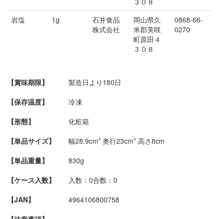
３０８
岩塩
1g
石井食品
岡山県久
0868-66-
株式会社
米郡美咲
0270
町原田４
３０８
【賞味期限】
製造日より180日
【保存温度】
冷凍
【形態】
化粧箱
【単品サイズ】
幅28.9cm* 奥行23cm* 高さ8cm
【単品重量】
830g
【ケース入数】
入数：0
合数：0
【JAN】
4964106800758