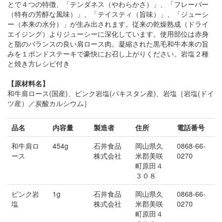
とで４つの特徴、「テンダネス（やわらかさ）」、「フレーバー
（特有の芳醇な風味）」、「テイスティ（旨味）」、「ジューシ
ー（本来の水分）」が生み出されます。従来の乾燥熟成（ドライ
エイジング）よりジューシーに深化しています。使用部位は赤身
と脂のバランスの良い肩ロース肉。凝縮された黒毛和牛本来の旨
みを１ポンドステーキで豪快にお召し上がりください。岩塩２種
と焼き方レシピ付き
【原材料名】
和牛肩ロース(国産)、ピンク岩塩(パキスタン産)、岩塩［岩塩(ドイ
ツ産）／炭酸カルシウム］
品名
内容量
製造者
住所
電話番号
和牛肩ロ
454g
石井食品
岡山県久
0868-66-
ース
株式会社
米郡美咲
0270
町原田４
３０８
ピンク岩
1g
石井食品
岡山県久
0868-66-
塩
株式会社
米郡美咲
0270
町原田４