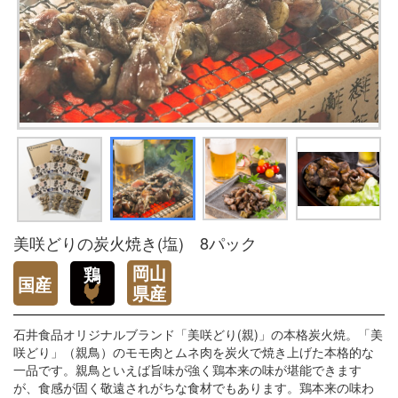
美咲どりの炭火焼き(塩) 8パック
石井食品オリジナルブランド「美咲どり(親)」の本格炭火焼。「美
咲どり」（親鳥）のモモ肉とムネ肉を炭火で焼き上げた本格的な
一品です。親鳥といえば旨味が強く鶏本来の味が堪能できます
が、食感が固く敬遠されがちな食材でもあります。鶏本来の味わ