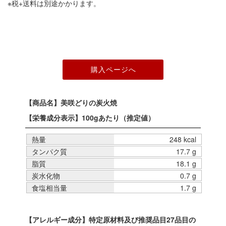
※税+送料は別途かかります。
【商品名】美咲どりの炭火焼
【栄養成分表示】100gあたり（推定値）
熱量
248 kcal
タンパク質
17.7 g
脂質
18.1 g
炭水化物
0.7 g
食塩相当量
1.7 g
【アレルギー成分】特定原材料及び推奨品目27品目の