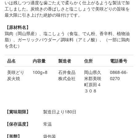
いは残しつつ適度な歯ごたえで柔らかく仕上がるような製法で加
工しました。炭焼きの香ばしさと塩こしょうで美咲どりの旨味を
最大限に引き上げた絶妙の味付けです。
【原材料名】
鶏肉（岡山県産）、塩こしょう（食塩、でん粉、香辛料、植物油
脂）、ガーリックパウダー／調味料（アミノ酸）、（一部に鶏肉
を含む）
品名
内容量
製造者
住所
電話番号
美咲どり
100g×8
石井食品
岡山県久
0868-66-
炭火焼
株式会社
米郡美咲
0270
町原田４
３０８
【賞味期限】
製造日より180日
【保存温度】
常温
【形態】
袋包装