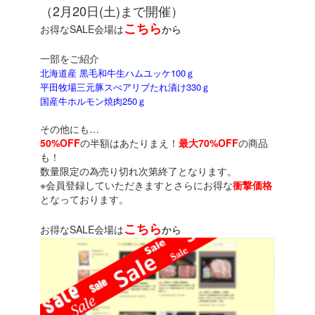
（2月20日(土)まで開催）
こちら
お得なSALE会場は
から
一部をご紹介
北海道産 黒毛和牛生ハムユッケ100ｇ
平田牧場三元豚スぺアリブたれ漬け330ｇ
国産牛ホルモン焼肉250ｇ
その他にも…
50%OFF
の半額はあたりまえ！
最大70%OFF
の商品
も！
数量限定の為売り切れ次第終了となります。
※会員登録していただきますとさらにお得な
衝撃価格
となっております。
こちら
お得なSALE会場は
から